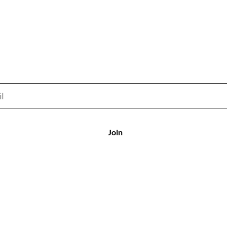
Get the latest news and special offers.
​不錯過特價與新品上市資訊。
Join